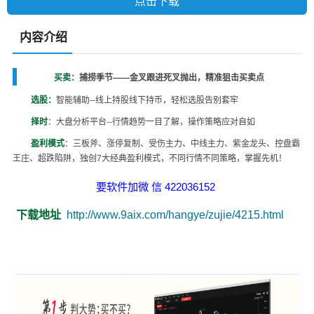
点击下载
内容介绍
买卖
：捕捞季节——金叉跟进死叉抛出，精准狙击买卖点
选股：
智能辅助--线上持股线下持币，轻松选股告别套牢
择时
：大盘分析平台--行情趋势一目了解，操作策略应对自如
盈利模式
：三板斧、涨停复制、受伤主力、中线主力、紫金龙头、控盘霸
王庄、超跌陷阱，独创7大经典盈利模式，不同行情不同策略，掌握先机！
要软件加微 信 422036152
下载地址
http://www.9aix.com/hangye/zujie/4215.html