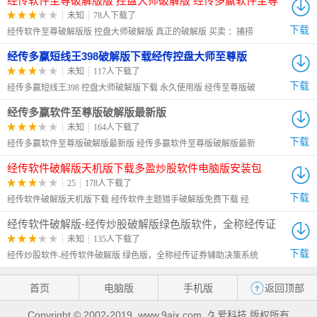
经传软件至尊破解版版 控盘大师破解版 经传多赢软件至尊
版多少钱
未知
78人下载了
下载
经传软件至尊破解版版 控盘大师破解版 真正的破解版 买卖 ：捕捞
经传多赢短线王398破解版下载经传控盘大师至尊版
未知
117人下载了
下载
经传多赢短线王398 控盘大师破解版下载 永久使用版 经传至尊版破
经传多赢软件至尊版破解版最新版
未知
164人下载了
下载
经传多赢软件至尊版破解版最新版 经传多赢软件至尊版破解版最新
经传软件破解版天机版下载多盈炒股软件电脑版安装包
25
178人下载了
下载
经传软件破解版天机版下载 经传软件主题猎手破解版免费下载 经
经传软件破解版-经传炒股破解版绿色版软件，全称经传证
券辅助决
未知
135人下载了
下载
经传炒股软件-经传软件破解版 绿色版，全称经传证券辅助决策系统
首页
电脑版
手机版
返回顶部
Copyright © 2002-2019 .www.9aix.com. 久爱科技 版权所有