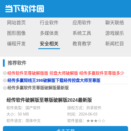
网站首页
行业软件
应用软件
聊天联络
图形图像
多媒体类
系统工具
游戏娱乐
编程开发
安全相关
教育教学
新闻栏目
推荐软件
经传软件至尊破解版版 控盘大师破解版 经传多赢软件至尊版多少
钱
经传多赢短线王398破解版下载经传控盘大师至尊版
经传多赢软件至尊版破解版最新版
经传软件破解版至尊版破解版2024最新版
软件类型：国产软件
授权方式：共享软件
大小：
50 MB
时间：2024-06-03
软件语言：简体中文
软件星级：★★★☆☆