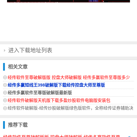
进入下载地址列表
相关文章
经传软件至尊破解版版 控盘大师破解版 经传多赢软件至尊版多少
钱
经传多赢短线王398破解版下载经传控盘大师至尊版
经传多赢软件至尊版破解版最新版
经传软件破解版天机版下载多盈炒股软件电脑版安装包
经传软件破解版-经传炒股破解版绿色版软件，全称经传证券辅助决
推荐下载